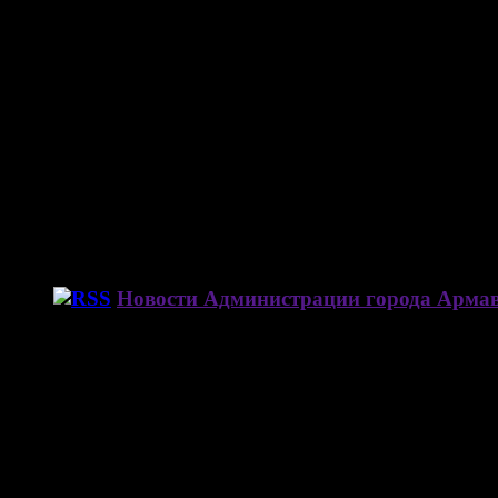
Новости Администрации города Арма
Погода в Армавире
А знаете ли вы, что…