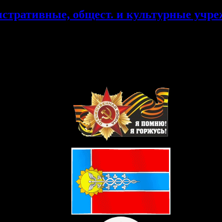
тративные, общест. и культурные учре
ольница им. Ф.Ф.Довжиковой. 1911 г. Больница им. Ф.Ф.Довжиков
бщественного собрания. 1907 г. Зимний клуб Общественного со