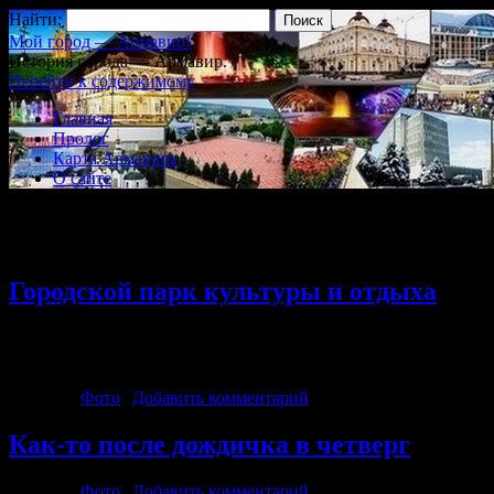
Найти:
Мой город — Армавир!
История города — Армавир.
Перейти к содержимому
Главная
Пролог
Карта Армавира
О сайте
Архив рубрики:
Фото
Городской парк культуры и отдыха
Warning
: Use of undefined constant videoembedder_options - assume
content/plugins/video-embedder/video-embedder.php
on line
306
Рубрика:
Фото
|
Добавить комментарий
Как-то после дождичка в четверг
Рубрика:
Фото
|
Добавить комментарий