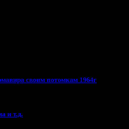
тва Армавирского Гарнизона. Дворец Культуры Железнодорожни
тельный комплекс Пирамида.
рмавира своим потомкам 1964г
. 1964г.
 и т.д.
т». Гипермаркет «Лента». «Кредо-Вертолёт». Торговый дом «Ви