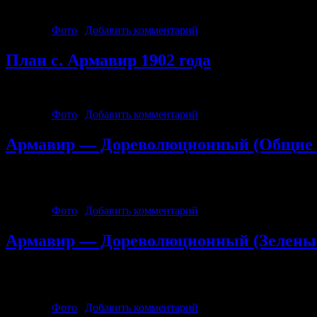
«Никонин». На углу Луначарского и Лавриненко. Магазин «Ме
Рубрика:
Фото
|
Добавить комментарий
План с. Армавир 1902 года
План с. Армавир 1902 года.
Рубрика:
Фото
|
Добавить комментарий
Армавир — Дореволюционный (Общие 
Общий вид восточной стороны. Торговые ряды на Николаевском 
Атамановской. Общий вид центра города. Вид на северо-западн
Рубрика:
Фото
|
Добавить комментарий
Армавир — Дореволюционный (Зеленые
Бульвар на ул. Бульварной. За деревьями — здание Полицейског
аллея садоводства И.А.Рудковского в урочище Старая Станица.
Рубрика:
Фото
|
Добавить комментарий