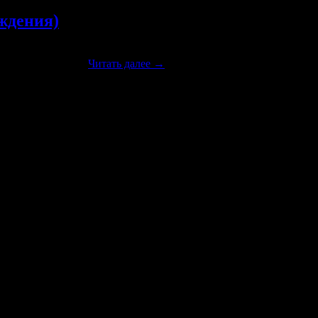
ждения)
ой. 1912-1913 гг. Волостное (сельское) правление. 1911 г.
брания. 1913 г. …
Читать далее
→