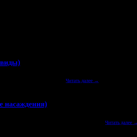
лодия». На улице Карла Либкнехта. Магазин интимных товаров 
виды)
пр. и старое армянское кладбище. 1911 г. Общий вид на северну
ую часть и застройку по ул. …
Читать далее
→
 насаждения)
о управления на углу ул. Пожарной. Вторая роща. 1911 г. Новое 
 1912-1913 гг. Цветник в саду П.Д.Спари. 1907 …
Читать далее