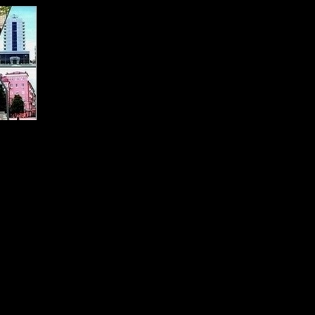
on of PHP) in
/home/vhosts/jackson77.freetzi.com/wp-