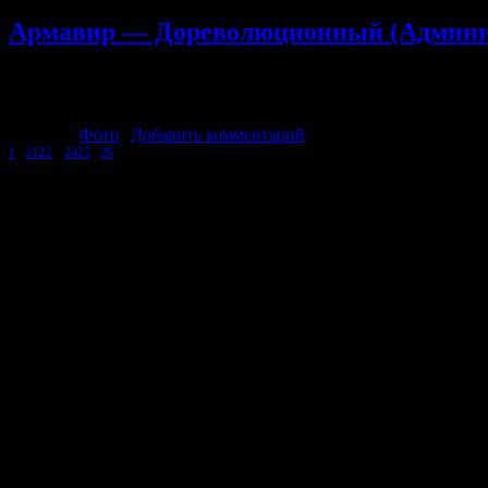
Армавир — Дореволюционный (Админис
Больница им. Ф.Ф.Довжиковой на ул. Шереметьевской. 1911 г. Б
Драматический театр М.И.Мисожникова. 1911 г. Зимний клуб О
Рубрика:
Фото
|
Добавить комментарий
1
...
21
22
23
24
25
...
26