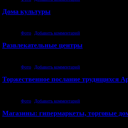
Дома культуры
Городской дворец культуры. Дом Офицеров Культуры и Искусс
Рубрика:
Фото
|
Добавить комментарий
Развлекательные центры
Развлекательный центр Досуг.Академия развлечений.Развлека
Рубрика:
Фото
|
Добавить комментарий
Торжественное послание трудящихся А
Торжественное послание трудящихся Армавира своим потомкам
Рубрика:
Фото
|
Добавить комментарий
Магазины: гипермаркеты, торговые дома
Мегацентр «Красная Площадь». Семейный гипермаркет «Магни