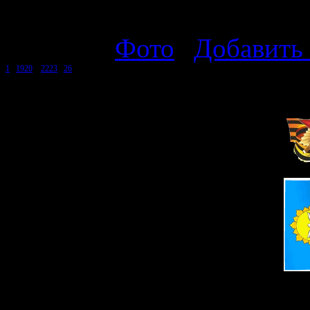
завистью говорят, где это?
Рубрика:
Фото
|
Добавить
1
...
19
20
21
22
23
...
26