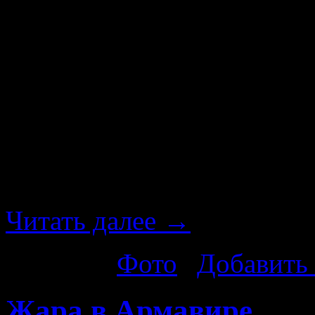
Новокубанского, Отраднен
расстрелянным и замуче
захватчиками период окку
основателю Армавира.Пам
А.С. Пушкину.Бюст А.С.
Кирову.Памятник М. Горь
Читать далее
→
Рубрика:
Фото
|
Добавить
Жара в Армавире