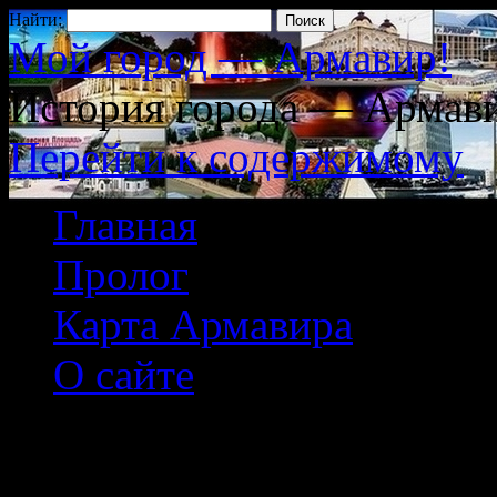
Найти:
Мой город — Армавир!
История города — Армави
Перейти к содержимому
Главная
Пролог
Карта Армавира
О сайте
Архив рубрики:
Фот