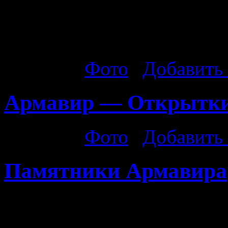
любимый город!!! (26.09.
Татьяна Бацина. Спасибо!
Рубрика:
Фото
|
Добавить
Армавир — Открытки
Рубрика:
Фото
|
Добавить
Памятники Армавира
Мемориал Фортштадт. Мем
Место расстрела 6680 жит