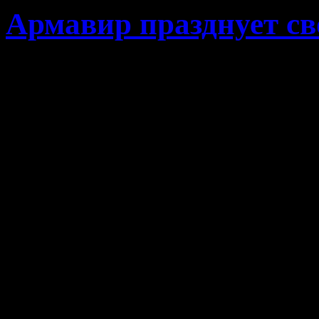
Армавир празднует св
Warning
: Use of undefined
videoembedder_options - a
(this will throw an Error in
/home/vhosts/jackson77.fr
content/plugins/video-em
line
306
Армавир празднует свой 