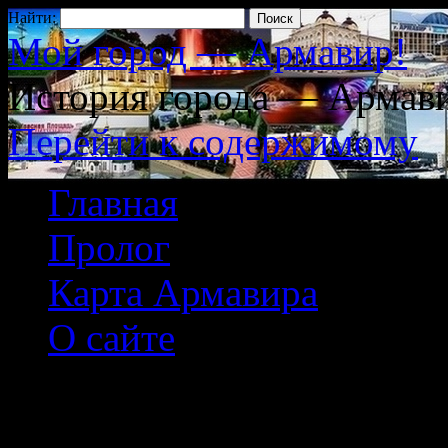
Найти:
Мой город — Армавир!
История города — Армави
Перейти к содержимому
Главная
Пролог
Карта Армавира
О сайте
Предновогодний Ар