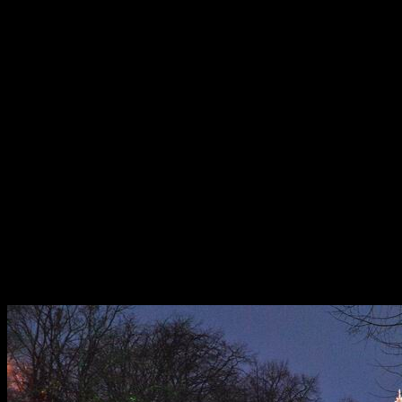
Warning
: Use of undefined
videoembedder_options - a
(this will throw an Error in
/home/vhosts/jackson77.fr
content/plugins/video-em
line
306