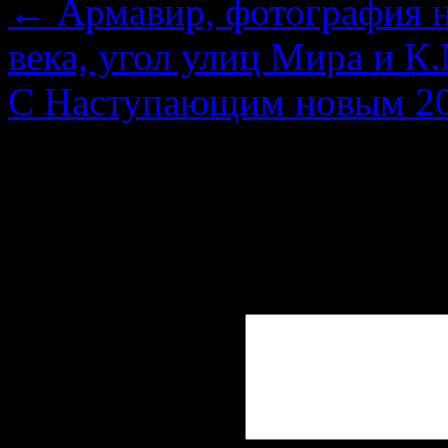
←
Армавир, фотография н
века, угол улиц Мира и К
С Наступающим новым 20
Добавить комментарий
Ваш адрес email не будет 
поля помечены
*
Комментарий