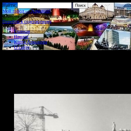
Найти:
Мой город — Армавир!
История города — Армавир.
Перейти к содержимому
Главная
Пролог
Карта Армавира
О сайте
Армавир. Фото 1960 года, Це
Warning
: Use of undefined constant videoembedder_options - assume
content/plugins/video-embedder/video-embedder.php
on line
306