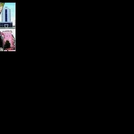
on of PHP) in
/home/vhosts/jackson77.freetzi.com/wp-