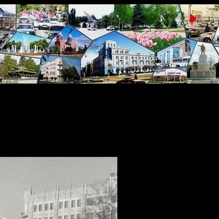
нтральный Сквер города
d 'videoembedder_options' (this will throw an Error in a future versi