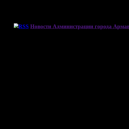
Новости Администрации города Арма
Погода в Армавире
А знаете ли вы, что…