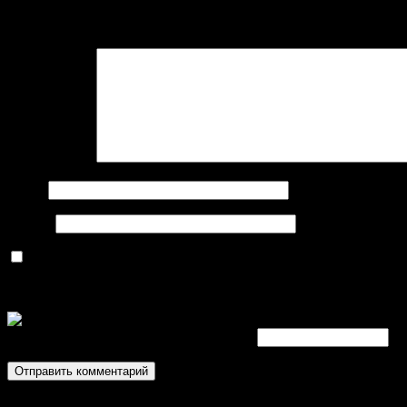
Ваш адрес email не будет опубликован.
Обязательные поля пом
Комментарий
Имя
*
Email
*
Сохранить моё имя, email и адрес сайта в этом браузере д
Код безопасности
*
Введите символы отображаемые выше: