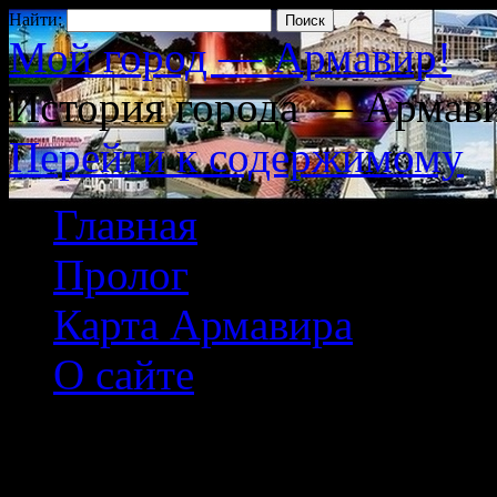
Найти:
Мой город — Армавир!
История города — Армави
Перейти к содержимому
Главная
Пролог
Карта Армавира
О сайте
Армавир (Видео из 