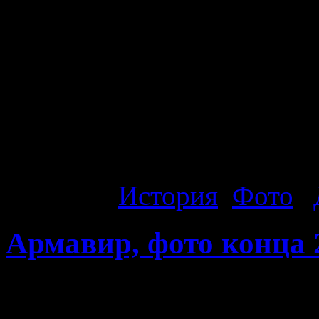
улица К.Либкнехта (восточ
улица Ленина, слева улиц
улиц современные), снимо
котором сейчас находится
Центральный Сквер.
Рубрика:
История
,
Фото
|
Армавир, фото конца 
Армавир, фото конца 20х 