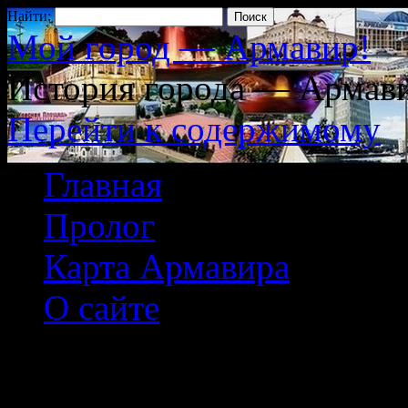
Найти:
Мой город — Армавир!
История города — Армави
Перейти к содержимому
Главная
Пролог
Карта Армавира
О сайте
Архив рубрики:
Ист