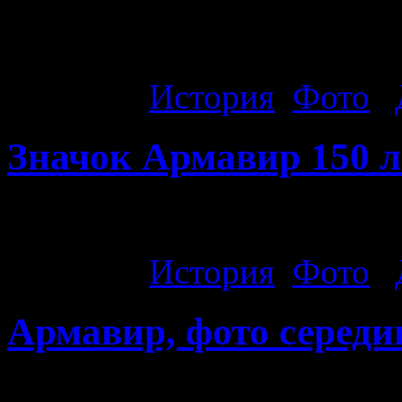
марка». 20-30е года. Сиг
фабрики.
Рубрика:
История
,
Фото
|
Значок Армавир 150 л
Значок Армавир 150 лет. 
Рубрика:
История
,
Фото
|
Армавир, фото середи
Армавир, фото середины 3