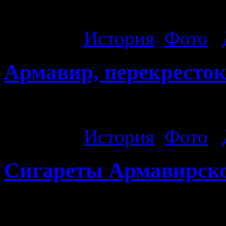
Армавир, угол улиц Мира 
Рубрика:
История
,
Фото
|
Армавир, перекресток
Армавир, перекресток ули
Рубрика:
История
,
Фото
|
Сигареты Армавирско
Папиросы «Наша марка».