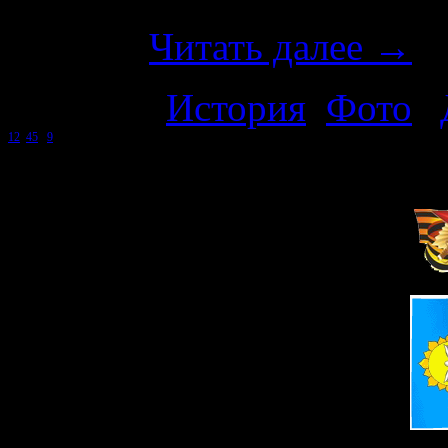
до постройки в промзоне 
была …
Читать далее
→
Рубрика:
История
,
Фото
|
1
2
3
4
5
...
9