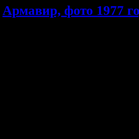
Армавир, фото 1977 г
Warning
: Use of undefined
videoembedder_options - a
(this will throw an Error in
/home/vhosts/jackson77.fr
content/plugins/video-em
line
306
Армавир, фото 1977 года.