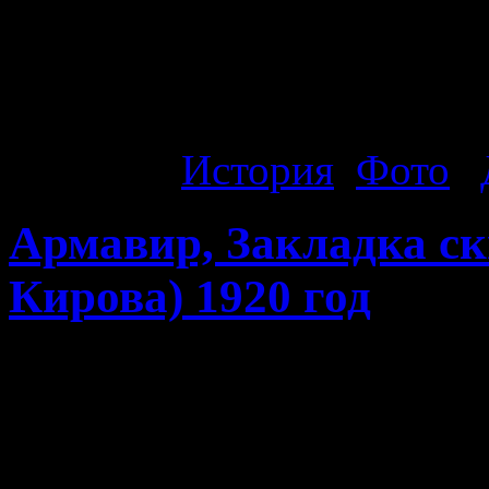
Почтовая (Ленина) между
(Кирова) и Лорис-Меликов
сделан из окна дома в ко
Рубрика:
История
,
Фото
|
Армавир, Закладка ск
Кирова) 1920 год
Армавир, Закладка сквера
Кирова) 1920 год. Закладк
Братской могилы Красноа