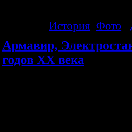
боев за Армавир.
Рубрика:
История
,
Фото
|
Армавир, Электростан
годов ХХ века
Армавир, Электростанция
века. Электростанция нах
Кирова и К.Либкнехта, по
разрушена, после войны в